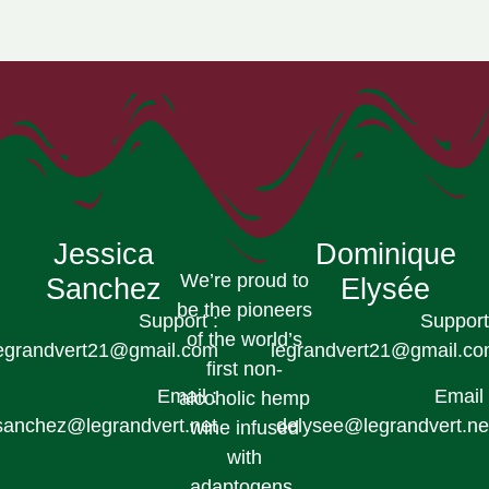
Jessica
Dominique
We’re proud to
Sanchez
Elysée
be the pioneers
Support :
Support
of the world’s
egrandvert21@gmail.com
legrandvert21@gmail.c
first non-
Email :
Email 
alcoholic hemp
sanchez@legrandvert.net
delysee@legrandvert.ne
wine infused
with
adaptogens.