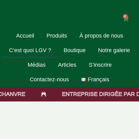
0
Accueil
Produits
À propos de nous
C’est quoi LGV ?
Boutique
Notre galerie
Médias
Articles
S’inscrire
Contactez-nous
Français
RE
ENTREPRISE DIRIGÉE PAR DES F